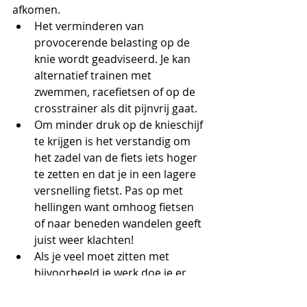
afkomen.
Het verminderen van 
provocerende belasting op de 
knie wordt geadviseerd. Je kan 
alternatief trainen met 
zwemmen, racefietsen of op de 
crosstrainer als dit pijnvrij gaat.
Om minder druk op de knieschijf 
te krijgen is het verstandig om 
het zadel van de fiets iets hoger 
te zetten en dat je in een lagere 
versnelling fietst. Pas op met 
hellingen want omhoog fietsen 
of naar beneden wandelen geeft 
juist weer klachten!
Als je veel moet zitten met 
bijvoorbeeld je werk doe je er 
goed aan de knieën wat meer te 
strekken en niet de voeten 