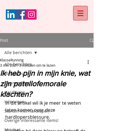
Post
Alle berichten
KlasseRunning
Alle berichten
3 mei 2021
3 minuten om te lezen
Ik heb pijn in mijn knie, wat
Blessures
zijn patellofemorale
Dry needling
Hardlopen
klachten?
Interviews
In dit artikel wil ik je meer te weten 
laten komen over deze 
Starten met hardlopen
hardlopersblessure.
Overige interessante items!
Mindset