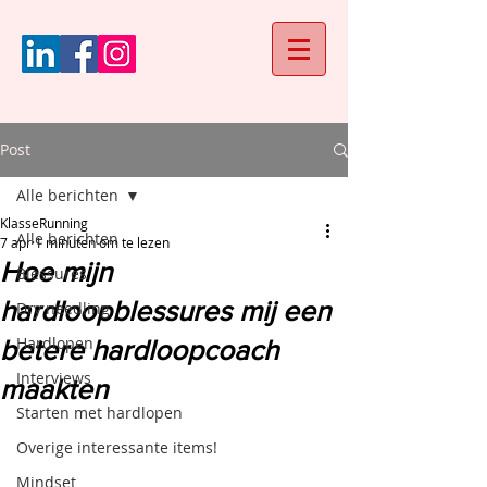
Post
Alle berichten
KlasseRunning
Alle berichten
7 apr
1 minuten om te lezen
Hoe mijn
Blessures
hardloopblessures mij een
Dry needling
Hardlopen
betere hardloopcoach
Interviews
maakten
Starten met hardlopen
Overige interessante items!
Mindset