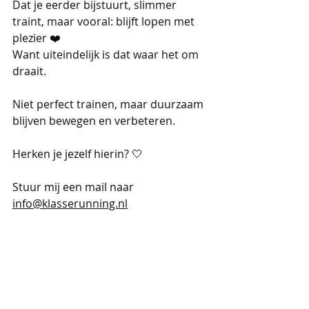
Dat je eerder bijstuurt, slimmer 
traint, maar vooral: blijft lopen met 
plezier ❤️
Want uiteindelijk is dat waar het om 
draait.
Niet perfect trainen, maar duurzaam 
blijven bewegen en verbeteren.
Herken je jezelf hierin? 🤍
Stuur mij een mail naar 
info@klasserunning.nl
En ik neem persoonlijk contact met 
je op! ✨
Blessures
Hardlopen