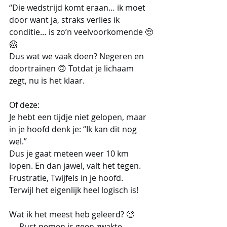
“Die wedstrijd komt eraan… ik moet 
door want ja, straks verlies ik 
conditie… is zo’n veelvoorkomende 🥺
😱
Dus wat we vaak doen? Negeren en 
doortrainen 🙃 Totdat je lichaam 
zegt, nu is het klaar.
Of deze:
Je hebt een tijdje niet gelopen, maar 
in je hoofd denk je: “Ik kan dit nog 
wel.”
Dus je gaat meteen weer 10 km 
lopen. En dan jawel, valt het tegen. 
Frustratie, Twijfels in je hoofd.
Terwijl het eigenlijk heel logisch is!
Wat ik het meest heb geleerd? 🧐
→ Rust nemen is geen zwakte