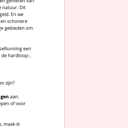
en genieten van 
 natuur. Dit 
geld. En we 
Een schonere 
ige gebieden om 
sseRunning een 
. de hardloop-, 
n zijn?
ngen
 aan.
epen of voor 
, maak ik 