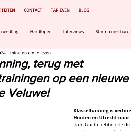
VITEITEN
CONTACT
TARIEVEN
BLOG
 needling
Hardlopen
Interviews
Starten met hard
024
1 minuten om te lezen
Mindset
nning, terug met
trainingen op een nieuwe
de Veluwe!
KlasseRunning is verhuis
Houten en Utrecht naar 
Ik en Guido hebben de dru