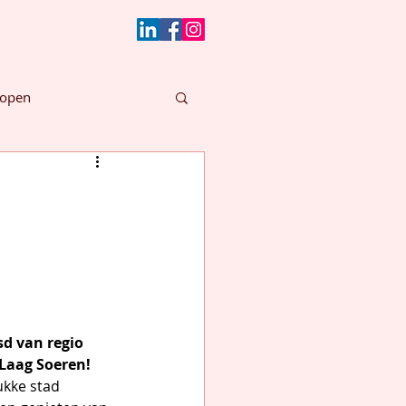
lopen
d van regio 
Laag Soeren!
kke stad 