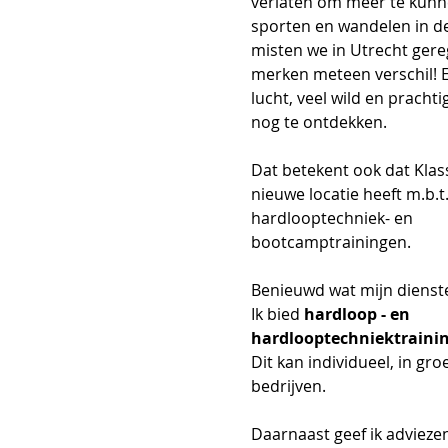
verlaten om meer te kunn
sporten en wandelen in de
misten we in Utrecht gere
merken meteen verschil! 
lucht, veel wild en pracht
nog te ontdekken.
Dat betekent ook dat Kla
nieuwe locatie heeft m.b.t
hardlooptechniek- en 
bootcamptrainingen.
Benieuwd wat mijn dienste
Ik bied 
hardloop - en 
hardlooptechniektraini
Dit kan individueel, in gro
bedrijven. 
Daarnaast geef ik adviezen