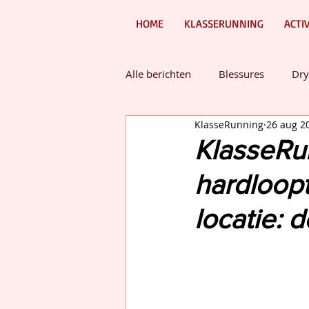
HOME
KLASSERUNNING
ACTI
Alle berichten
Blessures
Dry
KlasseRunning
26 aug 2
Overige interessante items!
KlasseRu
hardloop
locatie: 