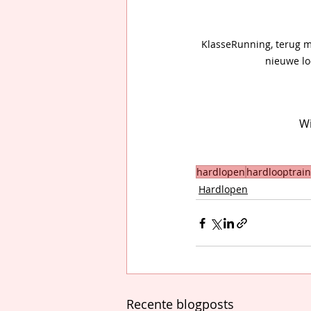
KlasseRunning, terug m
nieuwe lo
Wi
hardlopen
hardlooptrain
Hardlopen
Recente blogposts