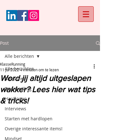
Post
Alle berichten
KlasseRunning
Alle berichten
11 jul 2022
4 minuten om te lezen
Word jij altijd uitgeslapen
Blessures
wakker? Lees hier wat tips
Dry needling
Hardlopen
& tricks!
Interviews
Starten met hardlopen
Overige interessante items!
Mindset