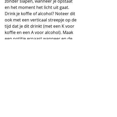
zonder slapen, wanneer je opstaat 
en het moment het licht uit gaat. 
Drink je koffie of alcohol? Noteer dit 
ook met een verticaal streepje op de 
tijd dat je dit drinkt (met een K voor 
koffie en een A voor alcohol). Maak 
een notitie ernaast wanneer en de 
hoeveelheid schermtijd je voor het 
laatst hebt gehad. Hieronder kan je 
een voorbeeld gebruiken met 
bovengenoemde items.