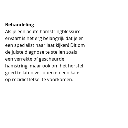
Behandeling
Als je een acute hamstringblessure 
ervaart is het erg belangrijk dat je er 
een specialist naar laat kijken! Dit om 
de juiste diagnose te stellen zoals 
een verrekte of gescheurde 
hamstring, maar ook om het herstel 
goed te laten verlopen en een kans 
op recidief letsel te voorkomen. 
Daarbij wil jij natuurlijk weer z.s.m. 
weer pijnvrij sporten!
Wat kan ik zelf doen aan een 
hamstringblessure
Het herstel is afhankelijk van de 
ernst van de graad. Het is belangrijk 