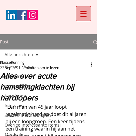
Post
Alle berichten
KlasseRunning
Alle berichten
22 sep 2021
3 minuten om te lezen
Alles over acute
Blessures
hamstringklachten bij
Dry needling
Hardlopen
hardlopers
Interviews
“Een man van 45 jaar loopt 
regelmatig hard en doet dit al jaren 
Starten met hardlopen
bij een loopgroep. Een keer tijdens 
Overige interessante items!
een training waarin hij aan het 
Mindset