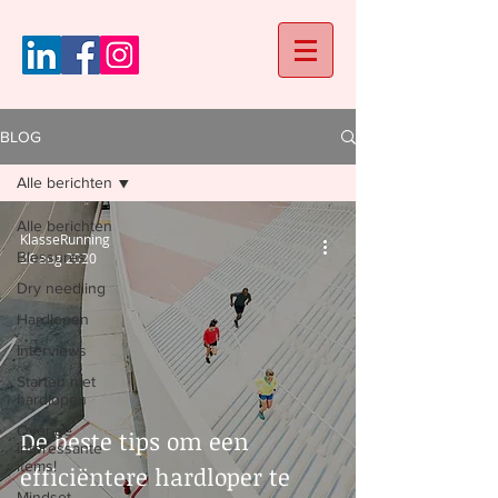
BLOG
Alle berichten
Alle berichten
KlasseRunning
Blessures
26 aug 2020
Dry needling
Hardlopen
Interviews
Starten met
hardlopen
Overige
De beste tips om een
interessante
items!
efficiëntere hardloper te
Mindset