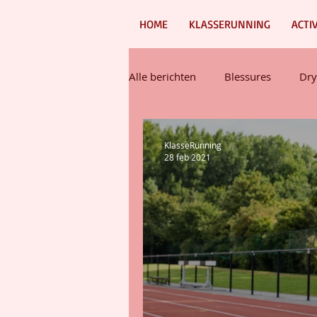
HOME
KLASSERUNNING
ACTI
Alle berichten
Blessures
Dry
Overige interessante items!
KlasseRunning
28 feb 2021