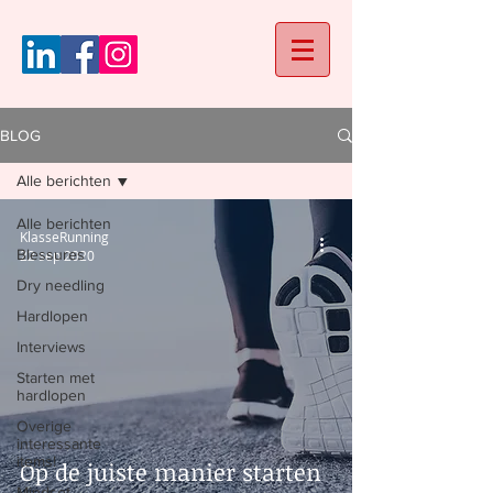
BLOG
Alle berichten
Alle berichten
KlasseRunning
Blessures
22 sep 2020
Dry needling
Hardlopen
Interviews
Starten met
hardlopen
Overige
interessante
items!
Op de juiste manier starten
Mindset