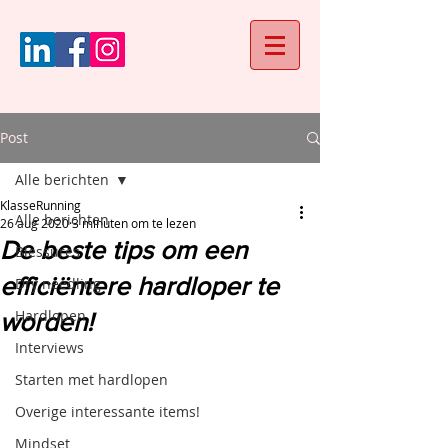
Post
Alle berichten
KlasseRunning
Alle berichten
26 aug 2020
3 minuten om te lezen
De beste tips om een
Blessures
efficiëntere hardloper te
Dry needling
Hardlopen
worden!
Interviews
Starten met hardlopen
Overige interessante items!
Mindset